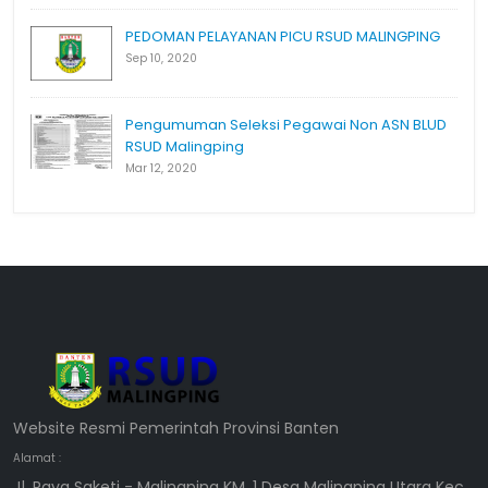
PEDOMAN PELAYANAN PICU RSUD MALINGPING
Sep 10, 2020
Pengumuman Seleksi Pegawai Non ASN BLUD
RSUD Malingping
Mar 12, 2020
Website Resmi Pemerintah Provinsi Banten
Alamat :
Jl. Raya Saketi - Malingping KM. 1 Desa Malingping Utara Kec.