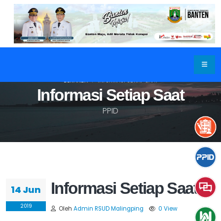
BERANDA
INFORMASI SETIAP SAAT
Informasi Setiap Saat
PPID
Informasi Setiap Saat
14 Jun
2019
Oleh
Admin RSUD Malingping
0 View