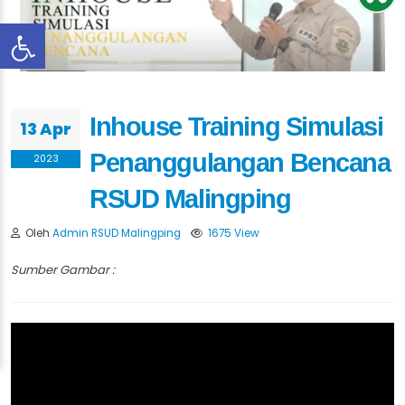
Inhouse Training Simulasi
13 Apr
Penanggulangan Bencana
2023
RSUD Malingping
Oleh
Admin RSUD Malingping
1675 View
Sumber Gambar :